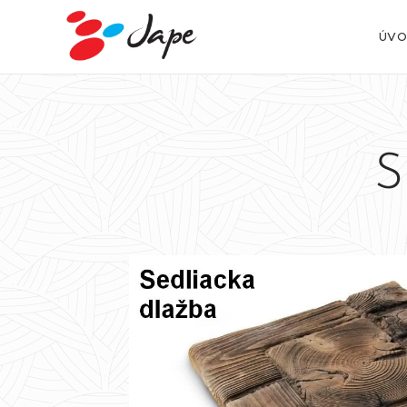
ÚVO
S