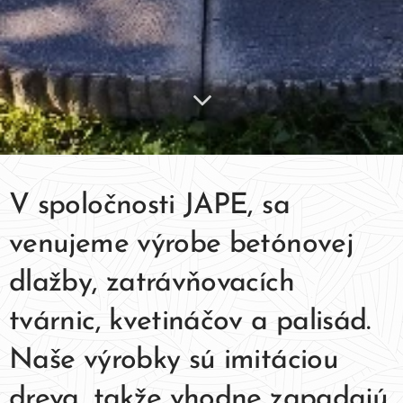
V spoločnosti JAPE, sa
venujeme výrobe betónovej
dlažby, zatrávňovacích
tvárnic, kvetináčov a palisád.
Naše výrobky sú
imitáciou
dreva, takže vhodne zapadajú