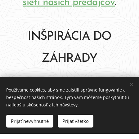
s
ieti našich predajcov
.
INŠPIRÁCIA DO
ZÁHRADY
Používame cookies, aby sme zaistili správne fungovanie a
bezpečnosť našich stránok. Tým vám môžeme poskytnúť tú
najlepšiu skúsenosť z ich návštevy.
Prijať nevyhnutné
Prijať všetko