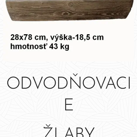
ODVODŇOVACI
E
ŽLABY